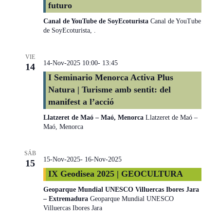
futuro
Canal de YouTube de SoyEcoturista
Canal de YouTube
de SoyEcoturista, .
VIE
14-Nov-2025 10:00
-
13:45
14
I Seminario Menorca Activa Plus
Natura | Turisme amb sentit: del
manifest a l’acció
Llatzeret de Maó – Maó, Menorca
Llatzeret de Maó –
Maó, Menorca
SÁB
15-Nov-2025
-
16-Nov-2025
15
IX Geodisea 2025 | GEOCULTURA
Geoparque Mundial UNESCO Villuercas Ibores Jara
– Extremadura
Geoparque Mundial UNESCO
Villuercas Ibores Jara