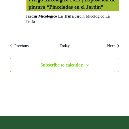
pintura “Pinceladas en el Jardín”
Jardín Micológico La Trufa
Jardín Micológico La
Trufa
Events
Events
Previous
Today
Next
Subscribe to calendar