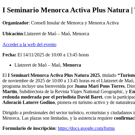
I Seminario Menorca Activa Plus Natura | T
Organizador
: Consell Insular de Menorca y Menorca Activa
Ubicación
:Llatzeret de Maó – Maó, Menorca
Acceder a la web del evento
Fecha:
El 14/11/2025 de 10:00 a 13:45 horas
Llatzeret de Maó – Maó,
Menorca
El
I Seminari Menorca Activa Plus Natura 2025
, titulado
“Turisme
de noviembre de 2025 de 10:00 a 13:45 horas en el Llatzeret de Maó, e
programa incluye una bienvenida por
Juana Mari Pons Torres
, Dir
Martín
, Subdirectora de la Revista Viajes National Geographic, y
Em
redonda moderada por el periodista David Baret
, con la particip
Adoració Latorre Godino
, pionera en turismo activo y de naturalez
Dirigido a profesionales del sector turístico, ecoturistas y ciudadanos
Menorca. Las plazas son limitadas, y la asistencia requiere
confirmac
Formulario de inscripción
:
https://docs.google.com/forms