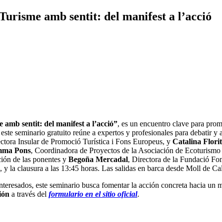
urisme amb sentit: del manifest a l’acció
 amb sentit: del manifest a l’acció”
, es un encuentro clave para pro
ste seminario gratuito reúne a expertos y profesionales para debatir y 
ectora Insular de Promoció Turística i Fons Europeus, y
Catalina Florit
ma Pons
, Coordinadora de Proyectos de la Asociación de Ecoturismo 
ación de las ponentes y
Begoña Mercadal
, Directora de la Fundació F
a, y la clausura a las 13:45 horas. Las salidas en barca desde Moll de C
 interesados, este seminario busca fomentar la acción concreta hacia un mo
ión
a través del
formulario en el sitio oficial
.