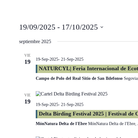
19/09/2025
 - 
17/10/2025
Select
date.
septiembre 2025
VIE
19-Sep-2025
-
21-Sep-2025
19
NATURCYL| Feria Internacional de Ecot
Campo de Polo del Real Sitio de San Ildefonso
Segovia
VIE
19
19-Sep-2025
-
21-Sep-2025
Delta Birding Festival 2025 | Festival de 
MónNatura Delta de l'Ebre
MónNatura Delta de l'Ebre,