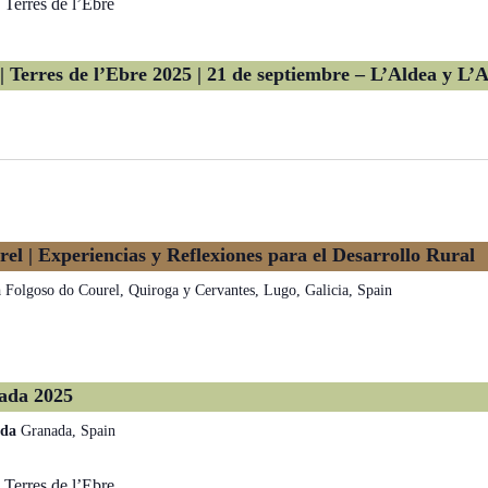
z | Terres de l’Ebre 2025 | 21 de septiembre – L’Aldea y L
l | Experiencias y Reflexiones para el Desarrollo Rural
a
Folgoso do Courel, Quiroga y Cervantes, Lugo, Galicia, Spain
ada 2025
ada
Granada, Spain