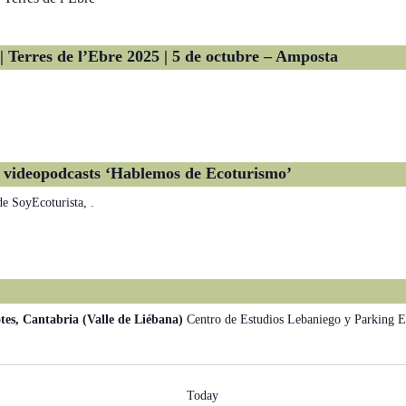
z | Terres de l’Ebre 2025 | 5 de octubre – Amposta
de videopodcasts ‘Hablemos de Ecoturismo’
e SoyEcoturista, .
tes, Cantabria (Valle de Liébana)
Centro de Estudios Lebaniego y Parking El
Today