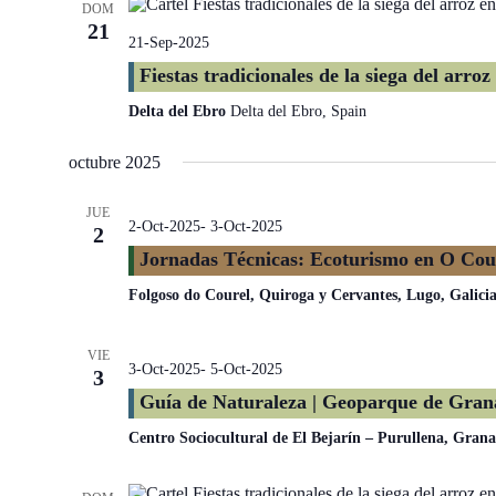
DOM
21
21-Sep-2025
Fiestas tradicionales de la siega del arro
Delta del Ebro
Delta del Ebro, Spain
octubre 2025
JUE
2-Oct-2025
-
3-Oct-2025
2
Jornadas Técnicas: Ecoturismo en O Coure
Folgoso do Courel, Quiroga y Cervantes, Lugo, Galici
VIE
3-Oct-2025
-
5-Oct-2025
3
Guía de Naturaleza | Geoparque de Gran
Centro Sociocultural de El Bejarín – Purullena, Gran