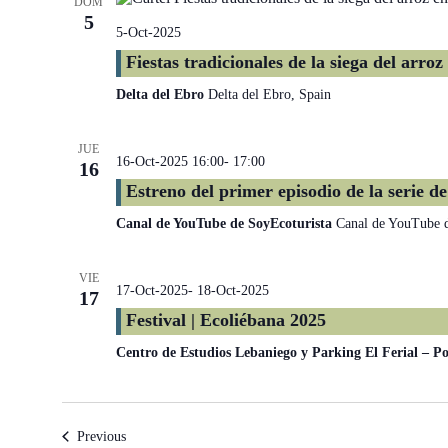
DOM
5
5-Oct-2025
Fiestas tradicionales de la siega del arro
Delta del Ebro
Delta del Ebro, Spain
JUE
16-Oct-2025 16:00
-
17:00
16
Estreno del primer episodio de la serie 
Canal de YouTube de SoyEcoturista
Canal de YouTube d
VIE
17-Oct-2025
-
18-Oct-2025
17
Festival | Ecoliébana 2025
Centro de Estudios Lebaniego y Parking El Ferial – Po
Events
Previous