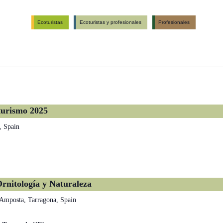
Ecoturistas
Ecoturistas y profesionales
Profesionales
urismo 2025
, Spain
Ornitología y Naturaleza
 Amposta, Tarragona, Spain