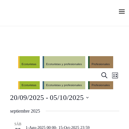
Skip to main content
Ecoturistas
Ecoturistas y profesionales
Profesionales
Events
Even
Search
List
Search
View
Ecoturistas
Ecoturistas y profesionales
Profesionales
and
Navi
20/09/2025
 - 
05/10/2025
Views
Navigation
Select
septiembre 2025
date.
SÁB
1-Ago-2025 00:00
-
15-Oct-2025 23:59