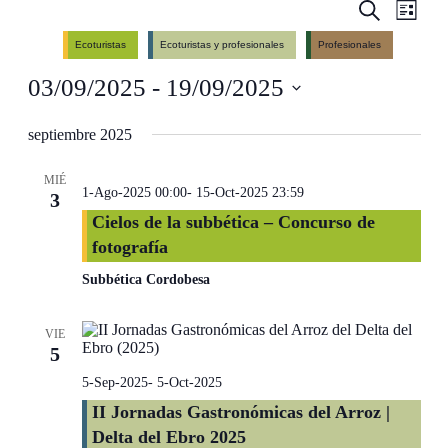
Events
Even
Search
List
View
Search
Ecoturistas
Ecoturistas y profesionales
Profesionales
Navig
and
03/09/2025
 - 
19/09/2025
Views
Navigati
Select
date.
septiembre 2025
MIÉ
1-Ago-2025 00:00
-
15-Oct-2025 23:59
3
Cielos de la subbética – Concurso de
fotografía
Subbética Cordobesa
VIE
5
5-Sep-2025
-
5-Oct-2025
II Jornadas Gastronómicas del Arroz |
Delta del Ebro 2025