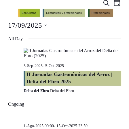
Events
Even
Search
Day
View
Search
Ecoturistas
Ecoturistas y profesionales
Profesionales
Navig
and
17/09/2025
Views
Navigati
Select
date.
All Day
5-Sep-2025
-
5-Oct-2025
II Jornadas Gastronómicas del Arroz |
Delta del Ebro 2025
Delta del Ebro
Delta del Ebro
Ongoing
1-Ago-2025 00:00
-
15-Oct-2025 23:59