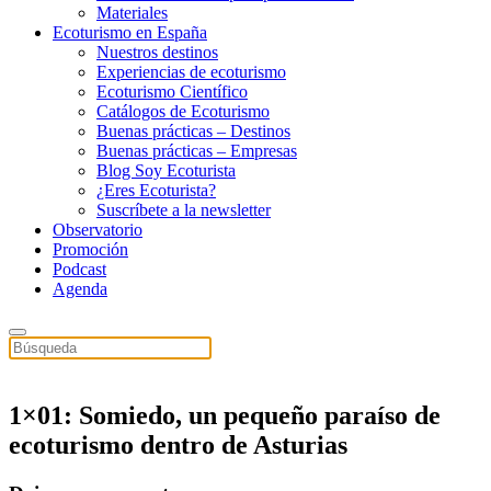
Materiales
Ecoturismo en España
Nuestros destinos
Experiencias de ecoturismo
Ecoturismo Científico
Catálogos de Ecoturismo
Buenas prácticas – Destinos
Buenas prácticas – Empresas
Blog Soy Ecoturista
¿Eres Ecoturista?
Suscríbete a la newsletter
Observatorio
Promoción
Podcast
Agenda
1×01: Somiedo, un pequeño paraíso de
ecoturismo dentro de Asturias