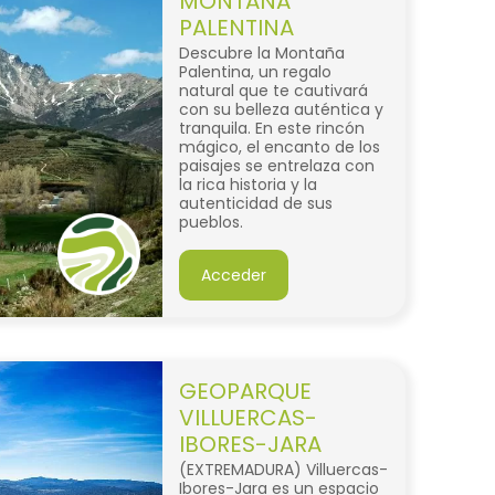
MONTAÑA
PALENTINA
Descubre la Montaña
Palentina, un regalo
natural que te cautivará
con su belleza auténtica y
tranquila. En este rincón
mágico, el encanto de los
paisajes se entrelaza con
la rica historia y la
autenticidad de sus
pueblos.
Acceder
GEOPARQUE
VILLUERCAS-
IBORES-JARA
(EXTREMADURA) Villuercas-
Ibores-Jara es un espacio