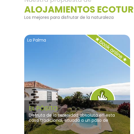
ALOJAMIENTOS ECOTUR
Los mejores para disfrutar de la naturaleza
La Palma
EL PÓSITO
Disfruta de la serenidad absoluta en esta
casa tradicional, situada a un paso de
bodegas históricas y perfecta para quienes
buscan combinar deporte, relax y la cultura