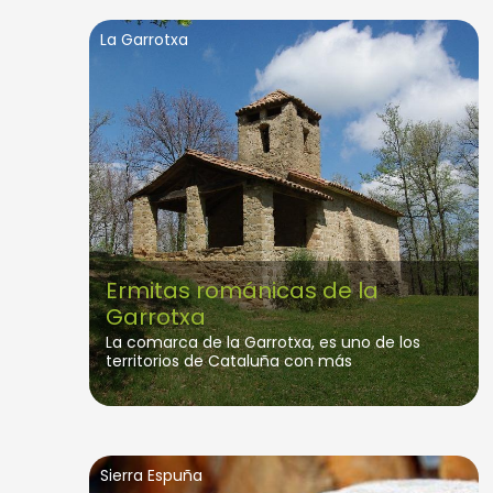
La Garrotxa
Ermitas románicas de la
Garrotxa
La comarca de la Garrotxa, es uno de los
territorios de Cataluña con más
construcciones de origen románico.
Muchas de estas edificaciones son pequeñas
ermitas diseminadas por el territorio y
situadas en lugares estratégicos: cimas de
montañas, fondos de valles, conos
Sierra Espuña
volcánicos, riscos y despeñaderos.