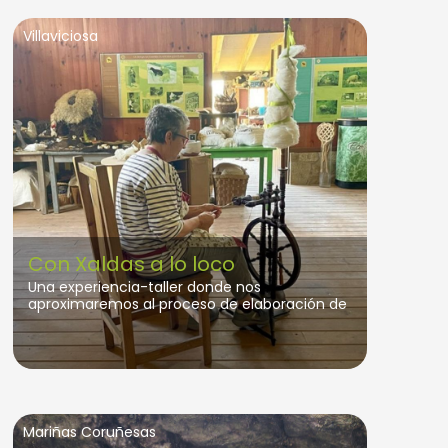
Villaviciosa
Con Xaldas a lo loco
Una experiencia-taller donde nos
aproximaremos al proceso de elaboración de
la lana a partir de los vellones de nuestro
propio rebaño de oveyas xaldas, la raza
autóctona que contribuyó con su presencia
en la zona hace apenas un siglo en la gestión
de nuestro paisaje y la herencia cultural y
etnográfica de nuestro territorio.
Mariñas Coruñesas
Durante el fin de semana hablaremos de las