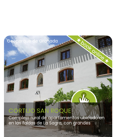
jaulas,etc.
Geoparque de Granada
CORTIJO SAN ROQUE
Complejo rural de apartamentos ubicado en
en las faldas de La Sagra, con grandes
jardines ideales que crean un ambiente
acogedor y cálido, perfecto para relajarse.