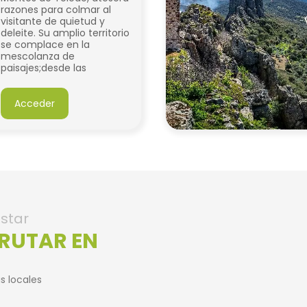
razones para colmar al
visitante de quietud y
deleite. Su amplio territorio
se complace en la
mescolanza de
paisajes;desde las
extensas llanuras del sur a
los bosques mediterráneos
del norte, laderas vestidas
Acceder
de vetustos olivares
mimados por la tradición y
senderos de agua
serpenteante.
star
FRUTAR EN
s locales