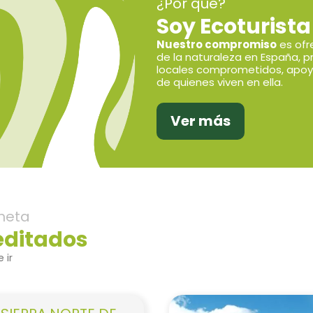
¿Por qué?
Soy Ecoturista
Nuestro compromiso
es ofr
de la naturaleza en España, p
locales comprometidos, apoy
de quienes viven en ella.
Ver más
neta
editados
 ir