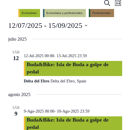
Events
Even
Search
List
View
Search
Ecoturistas
Ecoturistas y profesionales
Profesionales
Navig
and
12/07/2025
 - 
15/09/2025
Views
Navigati
Select
date.
julio 2025
SÁB
12-Jul-2025 00:00
-
13-Jul-2025 23:59
12
Buda&Bike: Isla de Buda a golpe de
pedal
Delta del Ebro
Delta del Ebro, Spain
agosto 2025
SÁB
9-Ago-2025 00:00
-
10-Ago-2025 23:59
9
Buda&Bike: Isla de Buda a golpe de
pedal