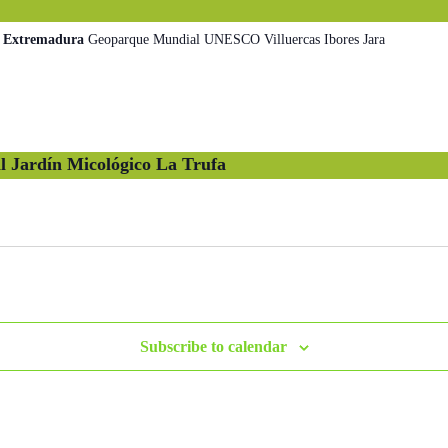
– Extremadura
Geoparque Mundial UNESCO Villuercas Ibores Jara
al Jardín Micológico La Trufa
Subscribe to calendar