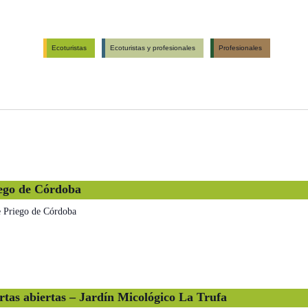
Ecoturistas
Ecoturistas y profesionales
Profesionales
iego de Córdoba
e Priego de Córdoba
rtas abiertas – Jardín Micológico La Trufa