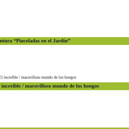
ntura “Pinceladas en el Jardín”
l increíble / maravilloso mundo de los hongos
 increíble / maravilloso mundo de los hongos