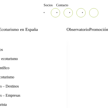
Socios
Contacto
Ecoturismo en España
Observatorio
Promoció
os
e ecoturismo
tífico
coturismo
s – Destinos
as – Empresas
rista