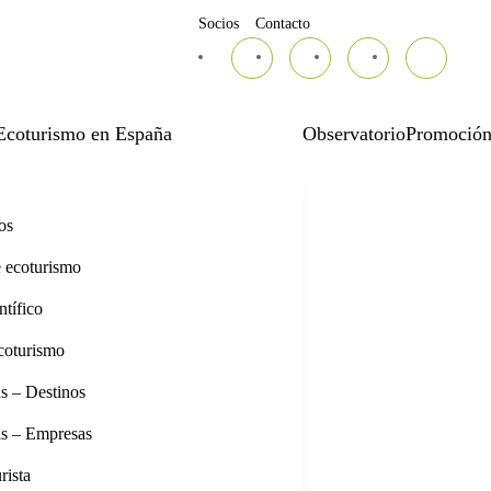
Socios
Contacto
Ecoturismo en España
Observatorio
Promoció
os
e ecoturismo
tífico
coturismo
s – Destinos
as – Empresas
rista