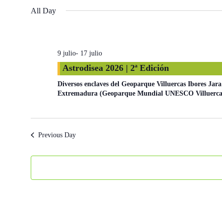
Select
All Day
date.
9 julio
-
17 julio
Astrodisea 2026 | 2ª Edición
Diversos enclaves del Geoparque Villuercas Ibores Jar
Extremadura (Geoparque Mundial UNESCO Villuercas I
Previous Day