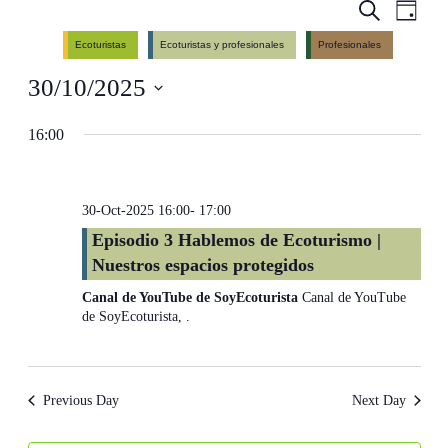
Events
Even
Search
Day
View
Search
Ecoturistas
Ecoturistas y profesionales
Profesionales
Navig
and
30/10/2025
Views
Navigati
Select
date.
16:00
30-Oct-2025 16:00
-
17:00
Episodio 3 Hablemos de Ecoturismo |
Nuestros espacios protegidos
Canal de YouTube de SoyEcoturista
Canal de YouTube
de SoyEcoturista, .
Previous Day
Next Day