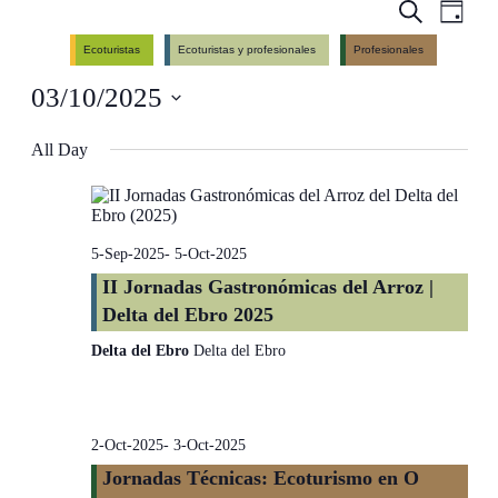
Events
Even
Search
Day
View
Search
Ecoturistas
Ecoturistas y profesionales
Profesionales
Navig
and
03/10/2025
Views
Navigati
Select
date.
All Day
5-Sep-2025
-
5-Oct-2025
II Jornadas Gastronómicas del Arroz |
Delta del Ebro 2025
Delta del Ebro
Delta del Ebro
2-Oct-2025
-
3-Oct-2025
Jornadas Técnicas: Ecoturismo en O