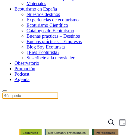
Materiales
Ecoturismo en España
Nuestros destinos
Experiencias de ecoturismo
Ecoturismo Científico
Catálogos de Ecoturismo
Buenas prácticas – Destinos
Buenas prácticas – Empresas
Blog Soy Ecoturista
¿Eres Ecoturista?
Suscríbete a la newsletter
Observatorio
Promoción
Podcast
Agenda
Events
Even
Search
Day
View
Search
Ecoturistas
Ecoturistas y profesionales
Profesionales
Navig