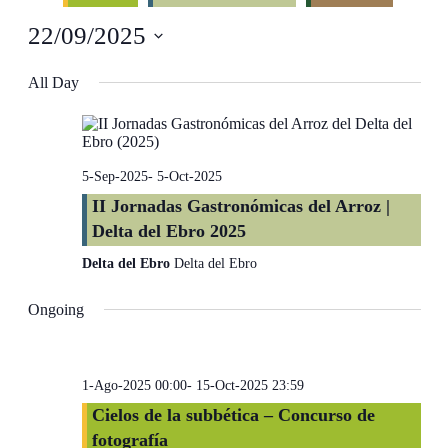
and
22/09/2025
Views
Navigati
Select
date.
All Day
5-Sep-2025
-
5-Oct-2025
II Jornadas Gastronómicas del Arroz |
Delta del Ebro 2025
Delta del Ebro
Delta del Ebro
Ongoing
1-Ago-2025 00:00
-
15-Oct-2025 23:59
Cielos de la subbética – Concurso de
fotografía