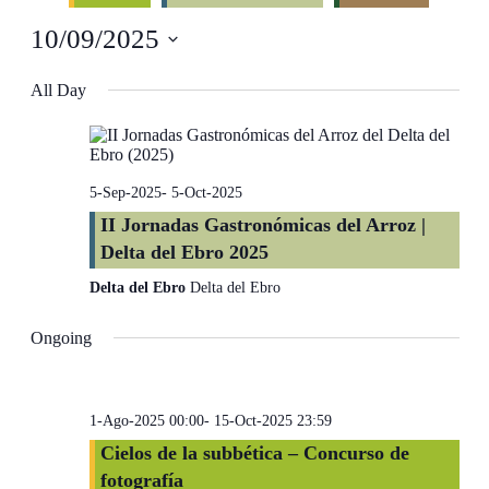
and
10/09/2025
Views
Navigati
Select
date.
All Day
5-Sep-2025
-
5-Oct-2025
II Jornadas Gastronómicas del Arroz |
Delta del Ebro 2025
Delta del Ebro
Delta del Ebro
Ongoing
1-Ago-2025 00:00
-
15-Oct-2025 23:59
Cielos de la subbética – Concurso de
fotografía