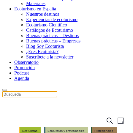
Materiales
Ecoturismo en España
Nuestros destinos
Experiencias de ecoturismo
Ecoturismo Científico
Catálogos de Ecoturismo
Buenas prácticas – Destinos
Buenas prácticas – Empresas
Blog Soy Ecoturista
¿Eres Ecoturista?
Suscríbete a la newsletter
Observatorio
Promoción
Podcast
Agenda
Events
Even
Search
Day
View
Search
Ecoturistas
Ecoturistas y profesionales
Profesionales
Navig