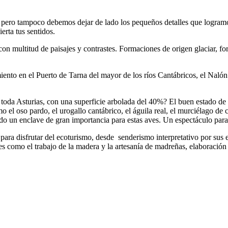
pero tampoco debemos dejar de lado los pequeños detalles que logramo
erta tus sentidos.
con multitud de paisajes y contrastes. Formaciones de origen glaciar, f
ento en el Puerto de Tarna del mayor de los ríos Cantábricos, el Nalón.
toda Asturias, con una superficie arbolada del 40%? El buen estado de 
l oso pardo, el urogallo cantábrico, el águila real, el murciélago de cu
do un enclave de gran importancia para estas aves. Un espectáculo para
ara disfrutar del ecoturismo, desde senderismo interpretativo por sus e
les como el trabajo de la madera y la artesanía de madreñas, elaboración 