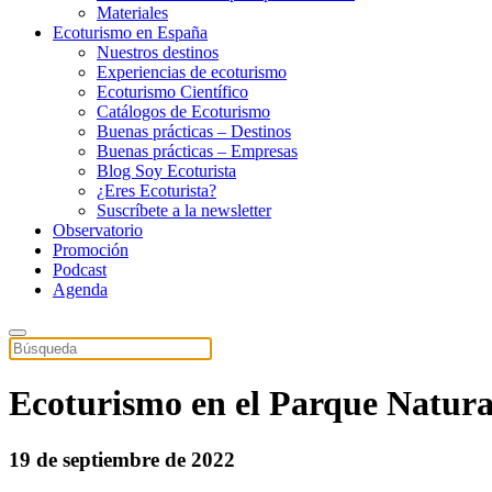
Materiales
Ecoturismo en España
Nuestros destinos
Experiencias de ecoturismo
Ecoturismo Científico
Catálogos de Ecoturismo
Buenas prácticas – Destinos
Buenas prácticas – Empresas
Blog Soy Ecoturista
¿Eres Ecoturista?
Suscríbete a la newsletter
Observatorio
Promoción
Podcast
Agenda
Ecoturismo en el Parque Natura
19 de septiembre de 2022