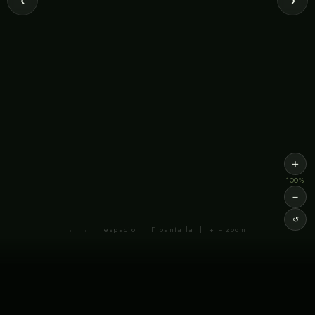
＋
100%
－
↺
← → | espacio | F pantalla | + − zoom