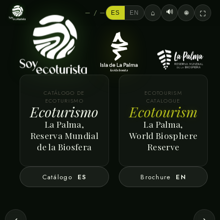
🔊
— / —
🌐
⌂
⛶
ES
EN
CATÁLOGO DE
ECOTOURISM
ECOTURISMO
CATALOGUE
Ecoturismo
Ecotourism
La Palma,
La Palma,
Reserva Mundial
World Biosphere
de la Biosfera
Reserve
Catálogo
ES
Brochure
EN
‹
›